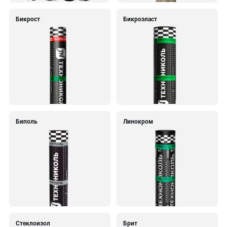
Бикрост
Бикроэласт
Биполь
Линокром
Стеклоизол
Брит