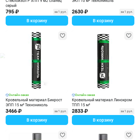
Стеклоизол Р ХПП 9 м2 сланец
ЭКП 10 м² Технониколь
серый
795 ₽
2630 ₽
за 1 рул.
за 1 рул.
В корзину
В корзину
Онлайн-заказ
Онлайн-заказ
Кровельный материал Бикрост
Кровельный материал Линокром
ЭПП 15 м² Технониколь
ТПП 15 м²
3466 ₽
2833 ₽
за 1 рул.
за 1 рул.
В корзину
В корзину