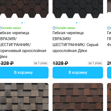
Онлайн-заказ
Онлайн-заказ
Гибкая черепица
Гибкая черепица
Г
ЕВРАЗИЯ/
ЕВРАЗИЯ/
П
ШЕСТИГРАННИК/
ШЕСТИГРАННИК/ Серый
Ф
Коричневый однослойная
однослойная Дёке
Дёке
1328 ₽
1328 ₽
2
за 1 упак.
за 1 упак.
В корзину
В корзину