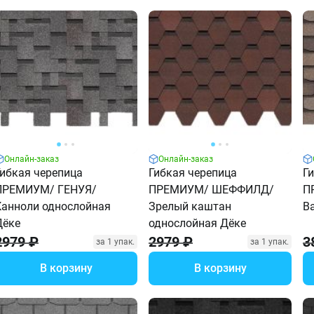
Онлайн-заказ
Онлайн-заказ
Гибкая черепица
Гибкая черепица
Г
ПРЕМИУМ/ ГЕНУЯ/
ПРЕМИУМ/ ШЕФФИЛД/
П
Канноли однослойная
Зрелый каштан
В
Дёке
однослойная Дёке
2979 ₽
2979 ₽
3
за 1 упак.
за 1 упак.
В корзину
В корзину