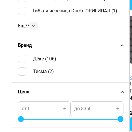
Гибкая черепица Docke ОРИГИНАЛ (
1
)
Ещё
7
Бренд
Дёке (
106
)
Тисма (
2
)
Цена
от
₽
до
₽