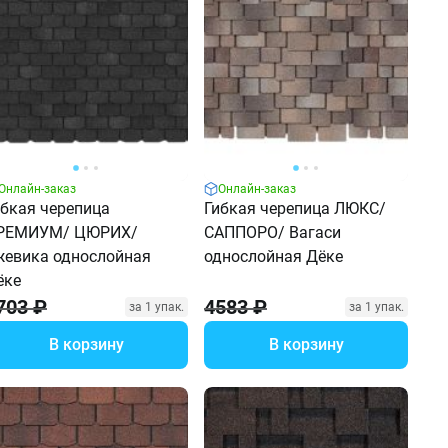
Онлайн-заказ
Онлайн-заказ
ибкая черепица
Гибкая черепица ЛЮКС/
РЕМИУМ/ ЦЮРИХ/
САППОРО/ Вагаси
жевика однослойная
однослойная Дёке
ёке
703 ₽
4583 ₽
за 1 упак.
за 1 упак.
В корзину
В корзину