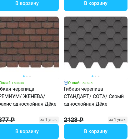
В корзину
В корзину
Онлайн-заказ
Онлайн-заказ
ибкая черепица
Гибкая черепица
РЕМИУМ/ ЖЕНЕВА/
СТАНДАРТ/ СОТА/ Серый
рахис однослойная Дёке
однослойная Дёке
877 ₽
2123 ₽
за 1 упак.
за 1 упак.
В корзину
В корзину