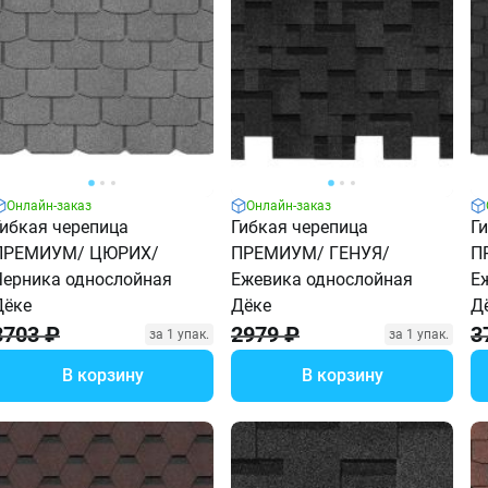
Онлайн-заказ
Онлайн-заказ
Гибкая черепица
Гибкая черепица
Г
ПРЕМИУМ/ ЦЮРИХ/
ПРЕМИУМ/ ГЕНУЯ/
П
Черника однослойная
Ежевика однослойная
Е
Дёке
Дёке
Д
3703 ₽
2979 ₽
3
за 1 упак.
за 1 упак.
В корзину
В корзину