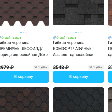
Онлайн-заказ
Онлайн-заказ
Гибкая черепица
Гибкая черепица
Г
ПРЕМИУМ/ ШЕФФИЛД/
КОМФОРТ/ АФИНЫ/
П
Корица однослойная Дёке
Асфальт однослойная
о
2979 ₽
3548 ₽
3
за 1 упак.
за 1 упак.
В корзину
В корзину