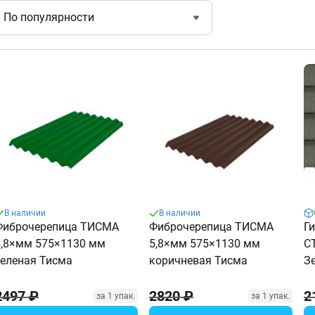
По популярности
В наличии
В наличии
Фиброчерепица ТИСМА
Фиброчерепица ТИСМА
Г
5,8×мм 575×1130 мм
5,8×мм 575×1130 мм
С
зеленая Тисма
коричневая Тисма
З
2497 ₽
2820 ₽
2
за 1 упак.
за 1 упак.