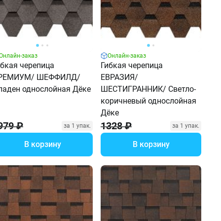
Онлайн-заказ
Онлайн-заказ
ибкая черепица
Гибкая черепица
РЕМИУМ/ ШЕФФИЛД/
ЕВРАЗИЯ/
ладен однослойная Дёке
ШЕСТИГРАННИК/ Светло-
коричневый однослойная
Дёке
979 ₽
1328 ₽
за 1 упак.
за 1 упак.
В корзину
В корзину