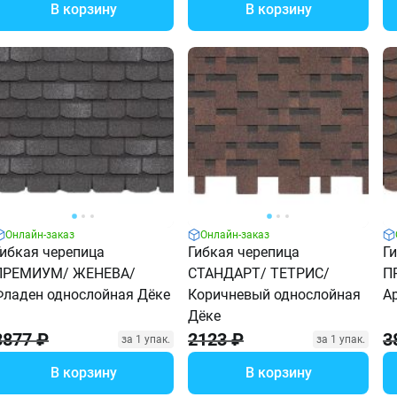
В корзину
В корзину
Онлайн-заказ
Онлайн-заказ
Гибкая черепица
Гибкая черепица
Г
ПРЕМИУМ/ ЖЕНЕВА/
СТАНДАРТ/ ТЕТРИС/
П
Фладен однослойная Дёке
Коричневый однослойная
А
Дёке
3877 ₽
2123 ₽
3
за 1 упак.
за 1 упак.
В корзину
В корзину