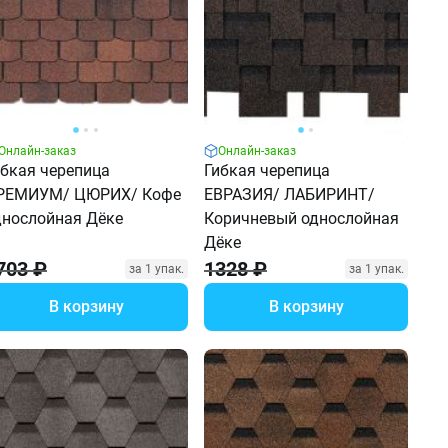
Онлайн-заказ
Онлайн-заказ
ибкая черепица
Гибкая черепица
РЕМИУМ/ ЦЮРИХ/ Кофе
ЕВРАЗИЯ/ ЛАБИРИНТ/
днослойная Дёке
Коричневый однослойная
Дёке
703 ₽
1328 ₽
за 1 упак.
за 1 упак.
В корзину
В корзину