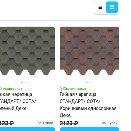
Онлайн-заказ
Онлайн-заказ
ибкая черепица
Гибкая черепица
ТАНДАРТ/ СОТА/
СТАНДАРТ/ СОТА/
елёный Дёке
Коричневый однослойная
Дёке
123 ₽
2123 ₽
за 1 упак.
за 1 упак.