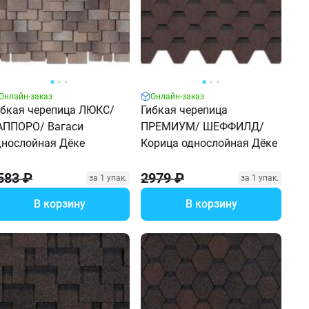
Онлайн-заказ
Онлайн-заказ
ибкая черепица ЛЮКС/
Гибкая черепица
АППОРО/ Вагаси
ПРЕМИУМ/ ШЕФФИЛД/
днослойная Дёке
Корица однослойная Дёке
583 ₽
2979 ₽
за 1 упак.
за 1 упак.
В корзину
В корзину