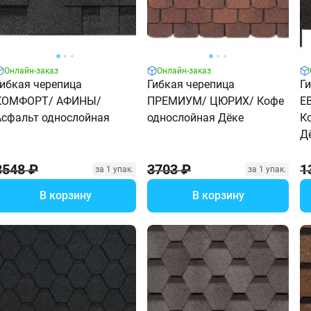
Онлайн-заказ
Онлайн-заказ
Гибкая черепица
Гибкая черепица
Г
КОМФОРТ/ АФИНЫ/
ПРЕМИУМ/ ЦЮРИХ/ Кофе
Е
Асфальт однослойная
однослойная Дёке
К
Д
3548 ₽
3703 ₽
1
за 1 упак.
за 1 упак.
В корзину
В корзину