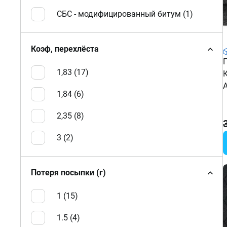
СБС - модифицированный битум (
1
)
Коэф, перехлёста
1,83 (
17
)
1,84 (
6
)
2,35 (
8
)
3 (
2
)
Потеря посыпки (г)
1 (
15
)
1.5 (
4
)