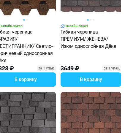
Онлайн-заказ
Онлайн-заказ
ибкая черепица
Гибкая черепица
ВРАЗИЯ/
ПРЕМИУМ/ ЖЕНЕВА/
ЕСТИГРАННИК/ Светло-
Изюм однослойная Дёке
оричневый однослойная
ёке
328 ₽
3649 ₽
за 1 упак.
за 1 упак.
В корзину
В корзину