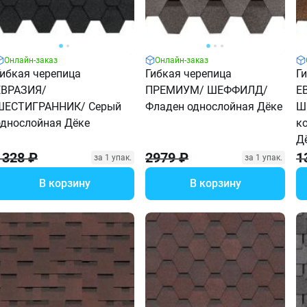
Онлайн-заказ
Онлайн-заказ
Гибкая черепица
Гибкая черепица
Г
ЕВРАЗИЯ/
ПРЕМИУМ/ ШЕФФИЛД/
Е
ШЕСТИГРАННИК/ Серый
Фладен однослойная Дёке
Ш
однослойная Дёке
к
Д
1328 ₽
2979 ₽
1
за 1 упак.
за 1 упак.
В корзину
В корзину