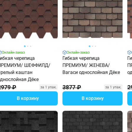
Онлайн-заказ
Онлайн-заказ
Гибкая черепица
Гибкая черепица
Г
ПРЕМИУМ/ ШЕФФИЛД/
ПРЕМИУМ/ ЖЕНЕВА/
П
Зрелый каштан
Вагаси однослойная Дёке
о
однослойная Дёке
2979 ₽
3877 ₽
2
за 1 упак.
за 1 упак.
В корзину
В корзину