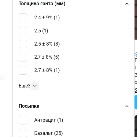
Толщина гонта (мм)
2.4 ± 9% (
1
)
2.5 (
1
)
2.5 ± 8% (
8
)
2,7 ± 8% (
5
)
2.7 ± 8% (
1
)
Ещё
3
Посыпка
Антрацит (
1
)
Базальт (
25
)