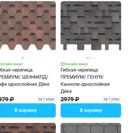
Онлайн-заказ
Онлайн-заказ
ибкая черепица
Гибкая черепица
РЕМИУМ/ ШЕФФИЛД/
ПРЕМИУМ/ ГЕНУЯ/
офе однослойная Дёке
Канноли однослойная
Дёке
979 ₽
2979 ₽
за 1 упак.
за 1 упак.
В корзину
В корзину