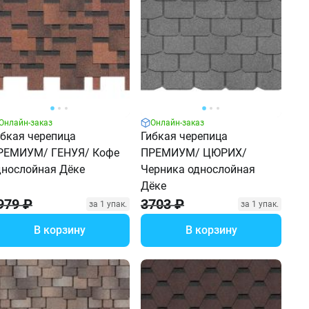
Онлайн-заказ
Онлайн-заказ
ибкая черепица
Гибкая черепица
РЕМИУМ/ ГЕНУЯ/ Кофе
ПРЕМИУМ/ ЦЮРИХ/
днослойная Дёке
Черника однослойная
Дёке
979 ₽
3703 ₽
за 1 упак.
за 1 упак.
В корзину
В корзину