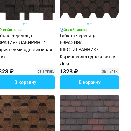
Онлайн-заказ
Онлайн-заказ
ибкая черепица
Гибкая черепица
ВРАЗИЯ/ ЛАБИРИНТ/
ЕВРАЗИЯ/
оричневый однослойная
ШЕСТИГРАННИК/
ёке
Коричневый однослойная
Дёке
328 ₽
1328 ₽
за 1 упак.
за 1 упак.
В корзину
В корзину