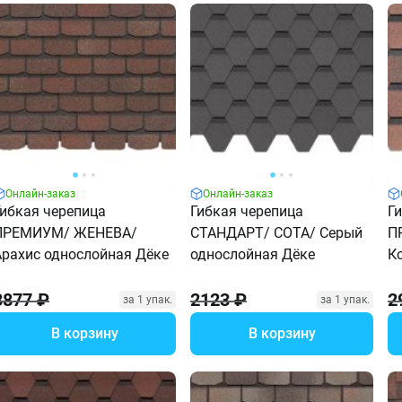
Онлайн-заказ
Онлайн-заказ
Гибкая черепица
Гибкая черепица
Г
ПРЕМИУМ/ ЖЕНЕВА/
СТАНДАРТ/ СОТА/ Серый
П
Арахис однослойная Дёке
однослойная Дёке
К
3877 ₽
2123 ₽
2
за 1 упак.
за 1 упак.
В корзину
В корзину