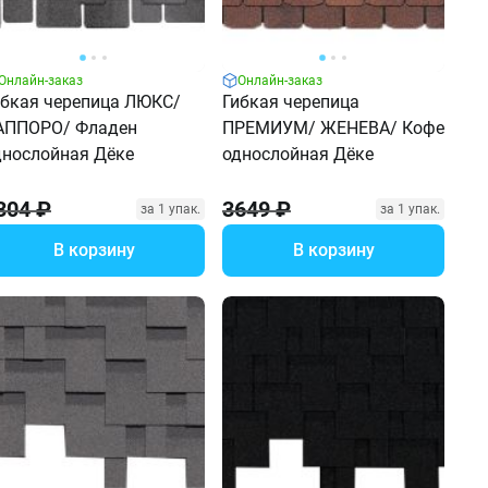
Онлайн-заказ
Онлайн-заказ
ибкая черепица ЛЮКС/
Гибкая черепица
АППОРО/ Фладен
ПРЕМИУМ/ ЖЕНЕВА/ Кофе
днослойная Дёке
однослойная Дёке
304 ₽
3649 ₽
за 1 упак.
за 1 упак.
В корзину
В корзину