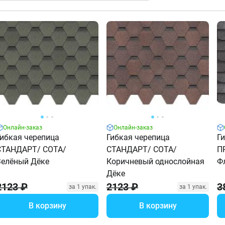
Онлайн-заказ
Онлайн-заказ
Гибкая черепица
Гибкая черепица
Г
СТАНДАРТ/ СОТА/
СТАНДАРТ/ СОТА/
П
Зелёный Дёке
Коричневый однослойная
Ф
Дёке
2123 ₽
2123 ₽
3
за 1 упак.
за 1 упак.
В корзину
В корзину