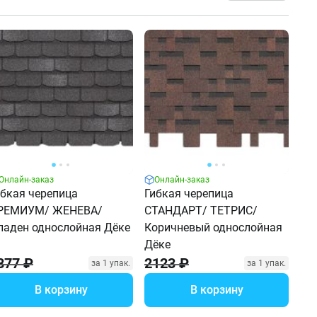
Онлайн-заказ
Онлайн-заказ
ибкая черепица
Гибкая черепица
РЕМИУМ/ ЖЕНЕВА/
СТАНДАРТ/ ТЕТРИС/
ладен однослойная Дёке
Коричневый однослойная
Дёке
877 ₽
2123 ₽
за 1 упак.
за 1 упак.
В корзину
В корзину