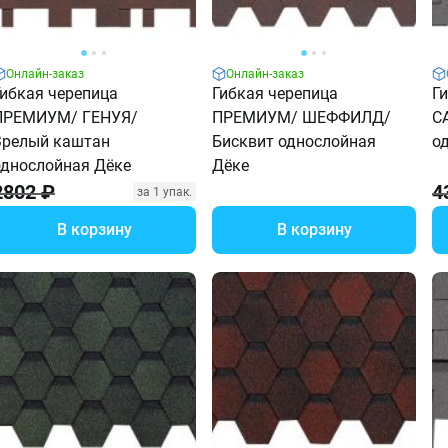
Онлайн-заказ
Онлайн-заказ
Гибкая черепица
Гибкая черепица
Г
ПРЕМИУМ/ ГЕНУЯ/
ПРЕМИУМ/ ШЕФФИЛД/
С
Зрелый каштан
Бисквит однослойная
о
однослойная Дёке
Дёке
2802 ₽
4
за 1 упак.
В корзину
В корзину