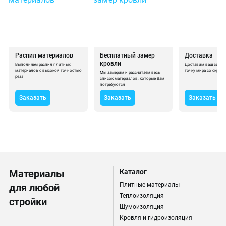
Распил материалов
Бесплатный замер
Доставка
кровли
Выполняем распил плитных
Доставим ваш заказ
материалов с высокой точностью
точку мира со скрост
Мы замерим и рассчитаем весь
реза
список материалов, которые Вам
потребуются
Заказать
Заказать
Заказать
Материалы
Каталог
Плитные материалы
для любой
Теплоизоляция
стройки
Шумоизоляция
Кровля и гидроизоляция