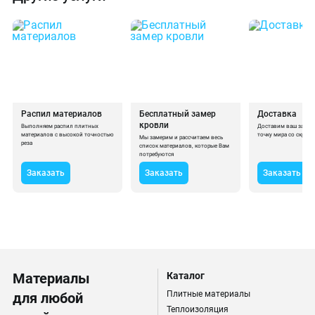
Распил материалов
Бесплатный замер
Доставка
кровли
Выполняем распил плитных
Доставим ваш заказ
материалов с высокой точностью
точку мира со скрост
Мы замерим и рассчитаем весь
реза
список материалов, которые Вам
потребуются
Заказать
Заказать
Заказать
Материалы
Каталог
Плитные материалы
для любой
Теплоизоляция