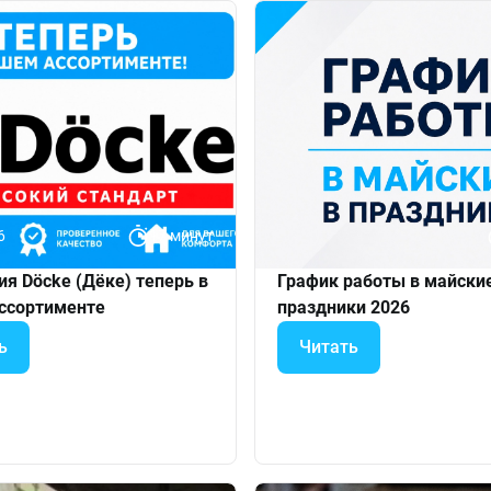
6
17 минут
я Döcke (Дёке) теперь в
График работы в майски
ссортименте
праздники 2026
ь
Читать