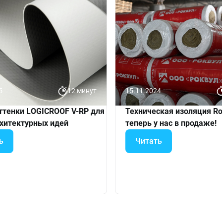
5
12 минут
15.11.2024
ттенки LOGICROOF V-RP для
Техническая изоляция Ro
рхитектурных идей
теперь у нас в продаже!
ь
Читать