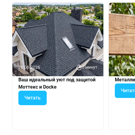
26.06.2026
0 минут
04.06.202
Ваш идеальный уют под защитой
Металли
Моттекс и Docke
Читат
Читать