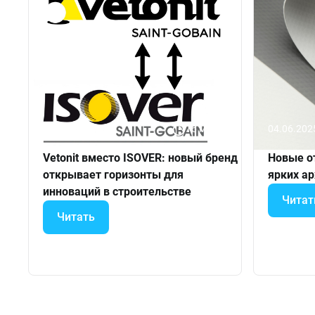
21.09.2024
16 минут
04.06.202
Vetonit вместо ISOVER: новый бренд
Новые о
открывает горизонты для
ярких а
инноваций в строительстве
Читат
Читать