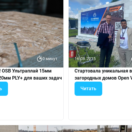
5
0 минут
16.08.2025
! OSB Ультраплай 15мм
Стартовала уникальная 
20мм PLY+ для ваших задач
загородных домов Open Vi
ь
Читать