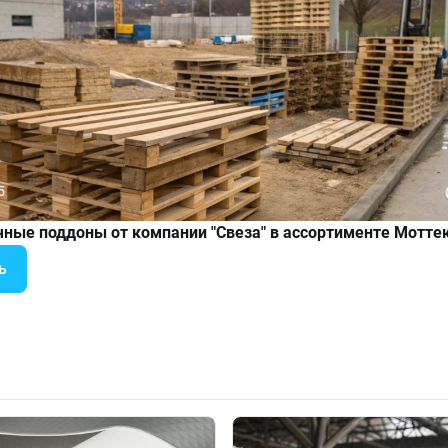
5
чные поддоны от компании "Свеза" в ассортименте Мотте
ь