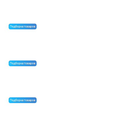
Крепежи для теплоизоляции
Подборка товаров
Теплоизоляция для стен под штукатурку
Подборка товаров
Гидроизоляция
Подборка товаров
Метизы для транспорта