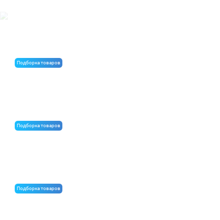
Благодаря этим материалам, ваш дом будет
эффективнее, чем у соседа
Подборка товаров
100% натуральные стройматериалы
Подборка товаров
Стройматериалы для бани
Подборка товаров