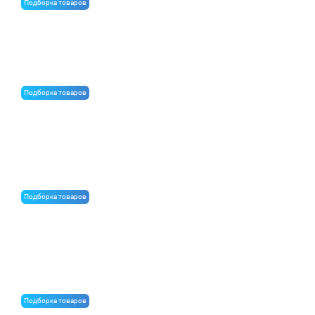
Подборка товаров
Фанера для бизибордов
Подборка товаров
Безопасные строительные материалы для школ и
детских садов
Подборка товаров
ТОП-7 строительных материалов, которые всегда
дорожают в летний сезон
Подборка товаров