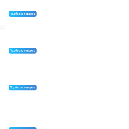
Подборка товаров
Теплоизоляция для колодезной кладки
Подборка товаров
Строительные материалы для ремонта балкона
Подборка товаров
Материалы для торговой точки по продаже
строительных материалов