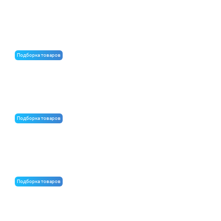
Полный комплект материалов для возведения
каркасных перегородок любой сложности
Подборка товаров
Комплектация вентилируемого фасада
Подборка товаров
Панели для отделки ванной комнаты
Подборка товаров
Теплоизоляция для утепления труб