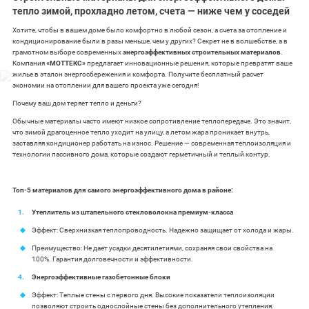
тепло зимой, прохладно летом, счета — ниже чем у соседей
Хотите, чтобы в вашем доме было комфортно в любой сезон, а счета за отопление и
кондиционирование были в разы меньше, чем у других? Секрет не в волшебстве, а в
грамотном выборе современных
энергоэффективных строительных материалов
.
Компания
«МОТТЕКС»
предлагает инновационные решения, которые превратят ваше
жилье в эталон энергосбережения и комфорта. Получите бесплатный расчет
экономии на отоплении для вашего проекта уже сегодня!
Почему ваш дом теряет тепло и деньги?
Обычные материалы часто имеют низкое сопротивление теплопередаче. Это значит,
что зимой драгоценное тепло уходит на улицу, а летом жара проникает внутрь,
заставляя кондиционер работать на износ. Решение — современная теплоизоляция и
технологии пассивного дома, которые создают герметичный и теплый контур.
Топ-5 материалов для самого энергоэффективного дома в районе:
Утеплитель из штапельного стекловолокна премиум-класса
Эффект: Сверхнизкая теплопроводность. Надежно защищает от холода и жары.
Преимущество: Не дает усадки десятилетиями, сохраняя свои свойства на
100%. Гарантия долговечности и эффективности.
Энергоэффективные газобетонные блоки
Эффект: Теплые стены с первого дня. Высокие показатели теплоизоляции
позволяют строить однослойные стены без дополнительного утепления.