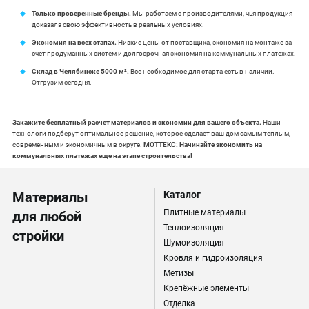
Только проверенные бренды.
Мы работаем с производителями, чья продукция
доказала свою эффективность в реальных условиях.
Экономия на всех этапах.
Низкие цены от поставщика, экономия на монтаже за
счет продуманных систем и долгосрочная экономия на коммунальных платежах.
Склад в Челябинске 5000 м².
Все необходимое для старта есть в наличии.
Отгрузим сегодня.
Закажите бесплатный расчет материалов и экономии для вашего объекта.
Наши
технологи подберут оптимальное решение, которое сделает ваш дом самым теплым,
современным и экономичным в округе.
МОТТЕКС: Начинайте экономить на
коммунальных платежах еще на этапе строительства!
Материалы
Каталог
Плитные материалы
для любой
Теплоизоляция
стройки
Шумоизоляция
Кровля и гидроизоляция
Метизы
Крепёжные элементы
Отделка