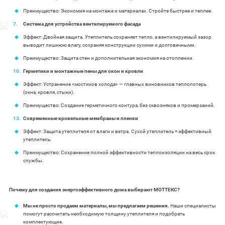
Преимущество: Экономия на монтаже и материалах. Стройте быстрее и теплее.
Система для устройства вентилируемого фасада
Эффект: Двойная защита. Утеплитель сохраняет тепло, а вентилируемый зазор
выводит лишнюю влагу, сохраняя конструкции сухими и долговечными.
Преимущество: Защита стен и дополнительная экономия на отоплении.
Герметики и монтажные пены для окон и кровли
Эффект: Устранение «мостиков холода» — главных виновников теплопотерь
(окна, кровля, стыки).
Преимущество: Создание герметичного контура, без сквозняков и промерзаний.
Современные кровельные мембраны и пленки
Эффект: Защита утеплителя от влаги и ветра. Сухой утеплитель = эффективный
утеплитель.
Преимущество: Сохранение полной эффективности теплоизоляции на весь срок
службы.
Почему для создания энергоэффективного дома выбирают МОТТЕКС?
Мы не просто продаем материалы, мы предлагаем решения.
Наши специалисты
помогут рассчитать необходимую толщину утеплителя и подобрать
комплектующие.