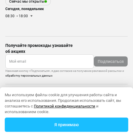
Сейчас мы открыты
Сегодня, понедельник
08:30
18:00
Получайте промокоды узнавайте
об акциях
Подписаться
Нажимая кнопку «Подписаться», я даю согласие на получение рекламной рассылки и
обработку персональных данных
Управление cookie-файлами
Мы используем файлы cookie для улучшения работы сайта и
Политика конфиденциальности
анализа его использования. Продолжая использовать сайт, вы
Старая версия сайта
соглашаетесь с
Политикой конфиденциальности
и
© 2010–2026 — ООО «Моттекс»
использованием cookie.
Я принимаю
0
0
Меню
Главная
Каталог
Избранное
Корзина