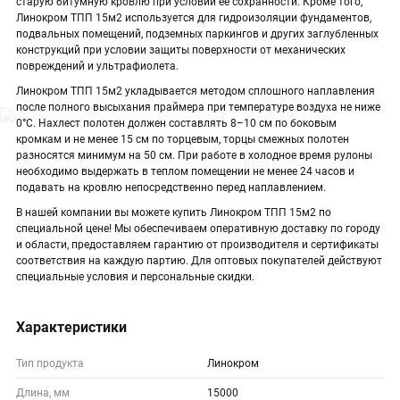
старую битумную кровлю при условии ее сохранности. Кроме того,
Линокром ТПП 15м2 используется для гидроизоляции фундаментов,
подвальных помещений, подземных паркингов и других заглубленных
конструкций при условии защиты поверхности от механических
повреждений и ультрафиолета.
Линокром ТПП 15м2 укладывается методом сплошного наплавления
после полного высыхания праймера при температуре воздуха не ниже
0°С. Нахлест полотен должен составлять 8–10 см по боковым
кромкам и не менее 15 см по торцевым, торцы смежных полотен
разносятся минимум на 50 см. При работе в холодное время рулоны
необходимо выдержать в теплом помещении не менее 24 часов и
подавать на кровлю непосредственно перед наплавлением.
В нашей компании вы можете купить Линокром ТПП 15м2 по
специальной цене! Мы обеспечиваем оперативную доставку по городу
и области, предоставляем гарантию от производителя и сертификаты
соответствия на каждую партию. Для оптовых покупателей действуют
специальные условия и персональные скидки.
Характеристики
Тип продукта
Линокром
Длина, мм
15000