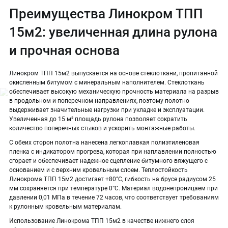
Преимущества Линокром ТПП
15м2: увеличенная длина рулона
и прочная основа
Линокром ТПП 15м2 выпускается на основе стеклоткани, пропитанной
окисленным битумом с минеральным наполнителем. Стеклоткань
обеспечивает высокую механическую прочность материала на разрыв
в продольном и поперечном направлениях, поэтому полотно
выдерживает значительные нагрузки при укладке и эксплуатации.
Увеличенная до 15 м² площадь рулона позволяет сократить
количество поперечных стыков и ускорить монтажные работы.
С обеих сторон полотна нанесена легкоплавкая полиэтиленовая
пленка с индикатором прогрева, которая при наплавлении полностью
сгорает и обеспечивает надежное сцепление битумного вяжущего с
основанием и с верхним кровельным слоем. Теплостойкость
Линокрома ТПП 15м2 достигает +80°С, гибкость на брусе радиусом 25
мм сохраняется при температуре 0°С. Материал водонепроницаем при
давлении 0,01 МПа в течение 72 часов, что соответствует требованиям
к рулонным кровельным материалам.
Использование Линокрома ТПП 15м2 в качестве нижнего слоя