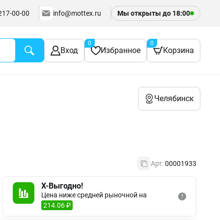
217-00-00
info@mottex.ru
Мы открыты до
18:00
0
0
Вход
Избранное
Корзина
Челябинск
Арт:
00001933
X-Выгодно!
Цена ниже средней рыночной на
214.06 ₽