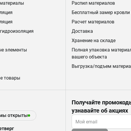
 материалы
Распил материалов
ляция
Бесплатный замер кровли
ляция
Расчет материалов
 гидроизоляция
Доставка
Хранение на складе
ые элементы
Полная упаковка материа
вашего объекта
Выгрузка/подъем материа
е товары
Получайте промокод
узнавайте об акциях
 мы открыты
етверг