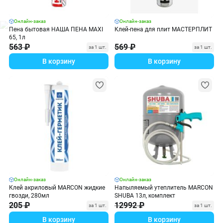
Онлайн-заказ
Онлайн-заказ
Пена бытовая НАША ПЕНА MAXI
Клей-пена для плит МАСТЕРПЛИТ
65, 1л
563 ₽
569 ₽
за 1 шт.
за 1 шт.
В корзину
В корзину
Онлайн-заказ
Онлайн-заказ
Клей акриловый MARCON жидкие
Напыляемый утеплитель MARCON
гвозди, 280мл
SHUBA 13л, комплект
205 ₽
12992 ₽
за 1 шт.
за 1 шт.
В корзину
В корзину