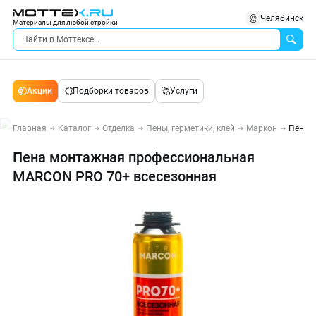
Челябинск
Материалы для любой стройки
Акции
Подборки товаров
Услуги
Главная
Каталог
Отделка
Пены, герметики, клей
Маркон
Пена 
Пена монтажная профессиональная
MARCON PRO 70+ всесезонная