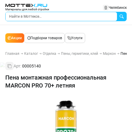
Челябинск
Материалы для любой стройки
Акции
Подборки товаров
Услуги
Главная
Каталог
Отделка
Пены, герметики, клей
Маркон
Пена 
Арт:
00005140
Пена монтажная профессиональная
MARCON PRO 70+ летняя