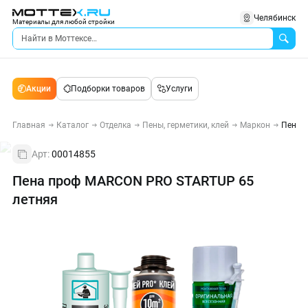
Челябинск
Материалы для любой стройки
Акции
Подборки товаров
Услуги
Главная
Каталог
Отделка
Пены, герметики, клей
Маркон
Пена 
Арт:
00014855
Пена проф MARCON PRO STARTUP 65
летняя