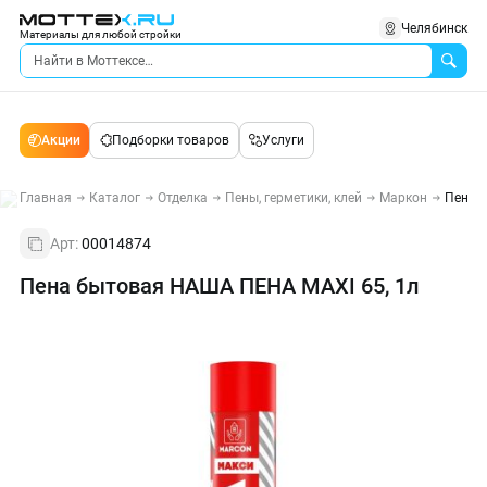
Челябинск
Материалы для любой стройки
Акции
Подборки товаров
Услуги
Главная
Каталог
Отделка
Пены, герметики, клей
Маркон
Пена 
Арт:
00014874
Пена бытовая НАША ПЕНА MAXI 65, 1л