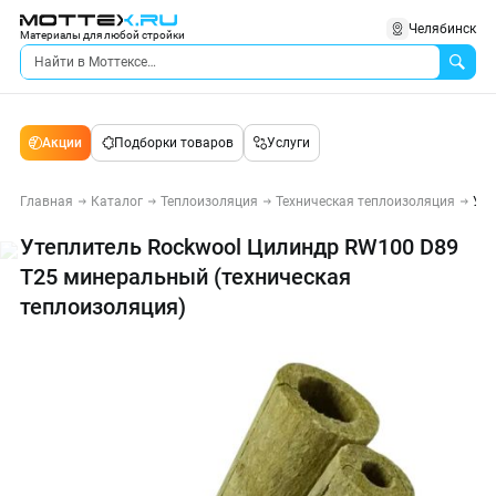
Челябинск
Материалы для любой стройки
Акции
Подборки товаров
Услуги
Главная
Каталог
Теплоизоляция
Техническая теплоизоляция
Уте
Утеплитель Rockwool Цилиндр RW100 D89
T25 минеральный (техническая
теплоизоляция)