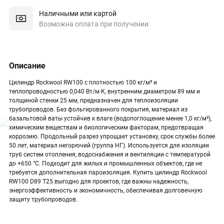
Наличными или картой
Возможна оплата при получении
Описание
Цилиндр Rockwool RW100 с плотностью 100 кг/м³ и
теплопроводностью 0,040 Вт/м·К, внутренним диаметром 89 мм и
толщиной стенки 25 мм, предназначен для теплоизоляции
трубопроводов. Без фольгированного покрытия, материал из
базальтовой ваты устойчив к влаге (водопоглощение менее 1,0 кг/м²),
химическим веществам и биологическим факторам, предотвращая
коррозию. Продольный разрез упрощает установку, срок службы более
50 лет, материал негорючий (группа НГ). Используется для изоляции
труб систем отопления, водоснабжения и вентиляции с температурой
до +650 °C. Подходит для жилых и промышленных объектов, где не
требуется дополнительная пароизоляция. Купить цилиндр Rockwool
RW100 D89 T25 выгодно для проектов, где важны надежность,
энергоэффективность и экономичность, обеспечивая долговечную
защиту трубопроводов.