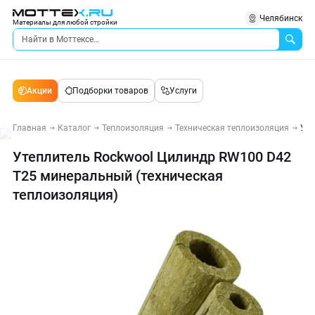
Челябинск
Материалы для любой стройки
Акции
Подборки товаров
Услуги
Главная
Каталог
Теплоизоляция
Техническая теплоизоляция
Уте
Утеплитель Rockwool Цилиндр RW100 D42
T25 минеральный (техническая
теплоизоляция)