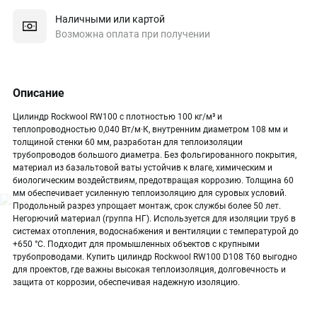
Наличными или картой
Возможна оплата при получении
Описание
Цилиндр Rockwool RW100 с плотностью 100 кг/м³ и
теплопроводностью 0,040 Вт/м·К, внутренним диаметром 108 мм и
толщиной стенки 60 мм, разработан для теплоизоляции
трубопроводов большого диаметра. Без фольгированного покрытия,
материал из базальтовой ваты устойчив к влаге, химическим и
биологическим воздействиям, предотвращая коррозию. Толщина 60
мм обеспечивает усиленную теплоизоляцию для суровых условий.
Продольный разрез упрощает монтаж, срок службы более 50 лет.
Негорючий материал (группа НГ). Используется для изоляции труб в
системах отопления, водоснабжения и вентиляции с температурой до
+650 °C. Подходит для промышленных объектов с крупными
трубопроводами. Купить цилиндр Rockwool RW100 D108 T60 выгодно
для проектов, где важны высокая теплоизоляция, долговечность и
защита от коррозии, обеспечивая надежную изоляцию.