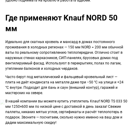
удобно поднимать на кровлю и работать вдвоём.
Где применяют Knauf NORD 50
мм
Идеально для скатных кровель и мансард в домах постоянного
проживания в холодных регионах — 150 мм NORD = 200 мм обычной
ваты по реальному сопротивлению теплопередаче. Отлично стоит в
наружных стенах каркасников, СИП-панелях, брусовых домах под
вентилируемый фасад. Используют в перекрытиях, полах по лагам,
утеплении балконов и холодных чердаков.
Часто берут под металлический и фальцевый кровельный лист —
плита не даёт конденсата на металле даже при −50 °C на улице и +24
°C внутри. Подходит для бань и саун (внешний контур), гаражей и
мастерских на севере.
В нашей компании вы можете купить утеплитель Knauf NORD TS 033 50
мм 1250×600 мм по низкой цене с доставкой в день заказа! Свежие
паллеты, никаких мятых углов, сертификаты и расчёт теплопотерь в
подарок. Звоните — посчитаем, сколько нужно именно на ваш дом и
дадим максимальную скидку!