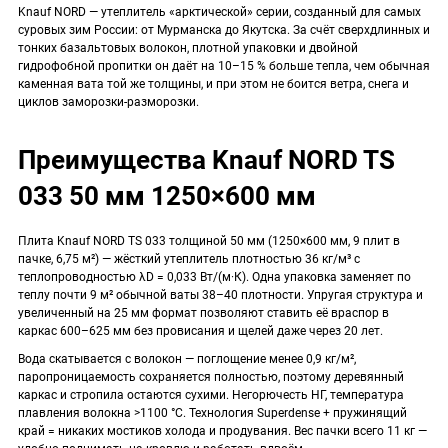
Knauf NORD — утеплитель «арктической» серии, созданный для самых
суровых зим России: от Мурманска до Якутска. За счёт сверхдлинных и
тонких базальтовых волокон, плотной упаковки и двойной
гидрофобной пропитки он даёт на 10–15 % больше тепла, чем обычная
каменная вата той же толщины, и при этом не боится ветра, снега и
циклов заморозки-разморозки.
Преимущества Knauf NORD TS
033 50 мм 1250×600 мм
Плита Knauf NORD TS 033 толщиной 50 мм (1250×600 мм, 9 плит в
пачке, 6,75 м²) — жёсткий утеплитель плотностью 36 кг/м³ с
теплопроводностью λD = 0,033 Вт/(м·К). Одна упаковка заменяет по
теплу почти 9 м² обычной ваты 38–40 плотности. Упругая структура и
увеличенный на 25 мм формат позволяют ставить её враспор в
каркас 600–625 мм без провисания и щелей даже через 20 лет.
Вода скатывается с волокон — поглощение менее 0,9 кг/м²,
паропроницаемость сохраняется полностью, поэтому деревянный
каркас и стропила остаются сухими. Негорючесть НГ, температура
плавления волокна >1100 °C. Технология Superdense + пружинящий
край = никаких мостиков холода и продувания. Вес пачки всего 11 кг —