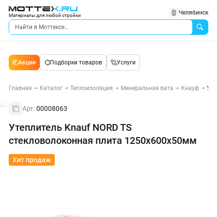
Челябинск
Материалы для любой стройки
Акции
Подборки товаров
Услуги
Главная
Каталог
Теплоизоляция
Минеральная вата
Кнауф
Уте
Арт:
00008063
Утеплитель Knauf NORD TS
стекловолоконная плита 1250х600х50мм
Хит продаж