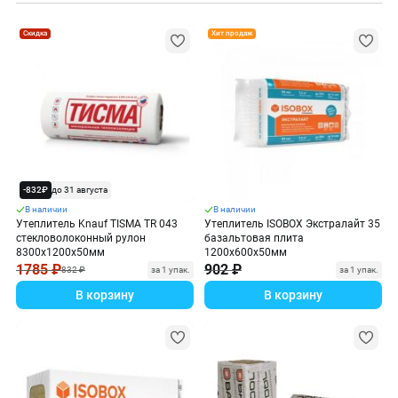
Скидка
Хит продаж
-832₽
до 31 августа
В наличии
В наличии
Утеплитель Knauf TISMA TR 043
Утеплитель ISOBOX Экстралайт 35
стекловолоконный рулон
базальтовая плита
8300х1200х50мм
1200х600х50мм
1785 ₽
902 ₽
832 ₽
за 1 упак.
за 1 упак.
В корзину
В корзину