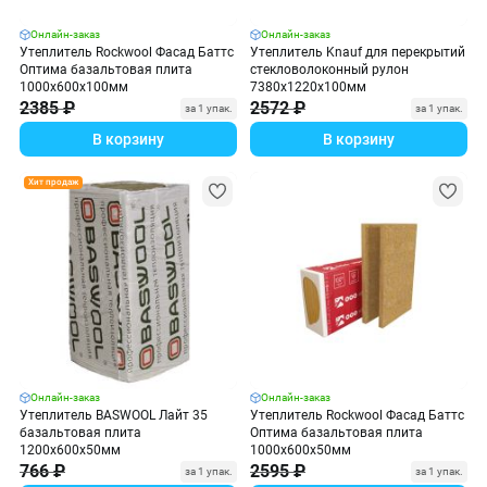
Онлайн-заказ
Онлайн-заказ
Утеплитель Rockwool Фасад Баттс
Утеплитель Knauf для перекрытий
Оптима базальтовая плита
стекловолоконный рулон
1000х600х100мм
7380х1220х100мм
2385 ₽
2572 ₽
за 1 упак.
за 1 упак.
В корзину
В корзину
Хит продаж
Онлайн-заказ
Онлайн-заказ
Утеплитель BASWOOL Лайт 35
Утеплитель Rockwool Фасад Баттс
базальтовая плита
Оптима базальтовая плита
1200х600х50мм
1000х600х50мм
766 ₽
2595 ₽
за 1 упак.
за 1 упак.