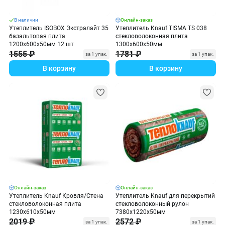
В наличии
Онлайн-заказ
Утеплитель ISOBOX Экстралайт 35
Утеплитель Knauf TISMA TS 038
базальтовая плита
стекловолоконная плита
1200х600х50мм 12 шт
1300х600х50мм
1555 ₽
1781 ₽
за 1 упак.
за 1 упак.
В корзину
В корзину
Онлайн-заказ
Онлайн-заказ
Утеплитель Knauf Кровля/Стена
Утеплитель Knauf для перекрытий
стекловолоконная плита
стекловолоконный рулон
1230х610х50мм
7380х1220х50мм
2019 ₽
2572 ₽
за 1 упак.
за 1 упак.