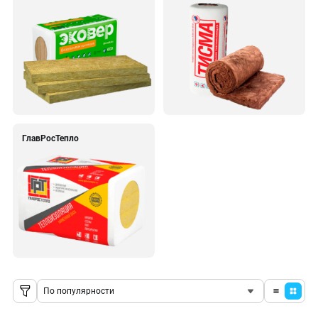
ГлавРосТепло
По популярности