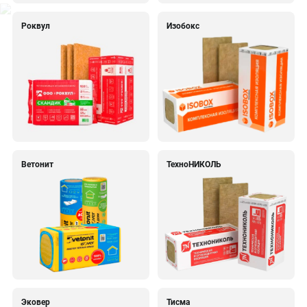
Роквул
Изобокс
Ветонит
ТехноНИКОЛЬ
Эковер
Тисма