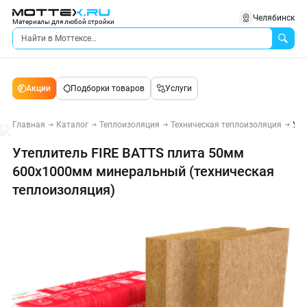
Челябинск
Материалы для любой стройки
Акции
Подборки товаров
Услуги
Главная
Каталог
Теплоизоляция
Техническая теплоизоляция
Уте
Утеплитель FIRE BATTS плита 50мм
600х1000мм минеральный (техническая
теплоизоляция)