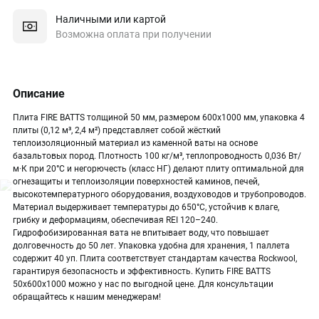
Наличными или картой
Возможна оплата при получении
Описание
Плита FIRE BATTS толщиной 50 мм, размером 600х1000 мм, упаковка 4
плиты (0,12 м³, 2,4 м²) представляет собой жёсткий
теплоизоляционный материал из каменной ваты на основе
базальтовых пород. Плотность 100 кг/м³, теплопроводность 0,036 Вт/
м·К при 20°C и негорючесть (класс НГ) делают плиту оптимальной для
огнезащиты и теплоизоляции поверхностей каминов, печей,
высокотемпературного оборудования, воздуховодов и трубопроводов.
Материал выдерживает температуры до 650°C, устойчив к влаге,
грибку и деформациям, обеспечивая REI 120–240.
Гидрофобизированная вата не впитывает воду, что повышает
долговечность до 50 лет. Упаковка удобна для хранения, 1 паллета
содержит 40 уп. Плита соответствует стандартам качества Rockwool,
гарантируя безопасность и эффективность. Купить FIRE BATTS
50х600х1000 можно у нас по выгодной цене. Для консультации
обращайтесь к нашим менеджерам!