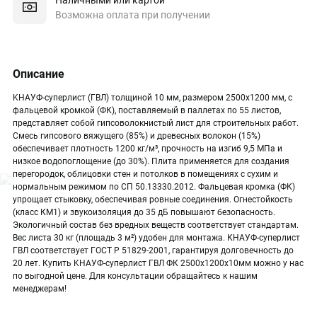
Возможна оплата при получении
Описание
KНАУФ-суперлист (ГВЛ) толщиной 10 мм, размером 2500х1200 мм, с
фальцевой кромкой (ФК), поставляемый в паллетах по 55 листов,
представляет собой гипсоволокнистый лист для строительных работ.
Смесь гипсового вяжущего (85%) и древесных волокон (15%)
обеспечивает плотность 1200 кг/м³, прочность на изгиб 9,5 МПа и
низкое водопоглощение (до 30%). Плита применяется для создания
перегородок, облицовки стен и потолков в помещениях с сухим и
нормальным режимом по СП 50.13330.2012. Фальцевая кромка (ФК)
упрощает стыковку, обеспечивая ровные соединения. Огнестойкость
(класс КМ1) и звукоизоляция до 35 дБ повышают безопасность.
Экологичный состав без вредных веществ соответствует стандартам.
Вес листа 30 кг (площадь 3 м²) удобен для монтажа. КНАУФ-суперлист
ГВЛ соответствует ГОСТ Р 51829-2001, гарантируя долговечность до
20 лет. Купить KНАУФ-суперлист ГВЛ ФК 2500х1200х10мм можно у нас
по выгодной цене. Для консультации обращайтесь к нашим
менеджерам!