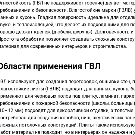
Огнестойкость (ГВЛ не поддерживает горение) делает мат
требованиями к безопасности. Влагостойкие марки (ГВЛВ) 
ванных и кухонь. Гладкая поверхность идеальна для отделк
звуко- и теплоизоляцией, что делает их подходящими для 
хорошо держат крепеж (дюбели, шурупы). Долговечность и 
Простота обработки позволяет создавать сложные констру
материал для современных интерьеров и строительства.
Области применения ГВЛ
ГВЛ используют для создания перегородок, обшивки стен, 
Влагостойкие листы (ГВЛВ) подходят для ванных, кухонь, б
применяют для черновых полов под плитку, ламинат, парке
требованиями к пожарной безопасности (школы, больницы) 
(10–12 мм) подходят для декоративной отделки, а толстые
востребован для создания коробов, ниш, акустических пан
сложных потолочных конструкций. Плиты также используют
абот материал не подходит, но в интерьерах он надежен и 