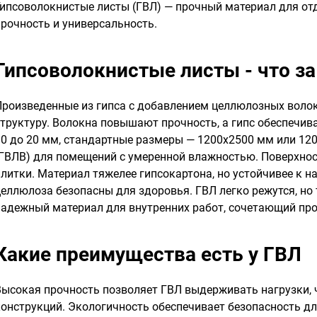
Гипсоволокнистые листы (ГВЛ) — прочный материал для отд
прочность и универсальность.
Гипсоволокнистые листы - что за
Произведенные из гипса с добавлением целлюлозных воло
структуру. Волокна повышают прочность, а гипс обеспечив
10 до 20 мм, стандартные размеры — 1200х2500 мм или 1
(ГВЛВ) для помещений с умеренной влажностью. Поверхност
плитки. Материал тяжелее гипсокартона, но устойчивее к н
целлюлоза безопасны для здоровья. ГВЛ легко режутся, но
надежный материал для внутренних работ, сочетающий про
Какие преимущества есть у ГВЛ
Высокая прочность позволяет ГВЛ выдерживать нагрузки, 
конструкций. Экологичность обеспечивает безопасность д