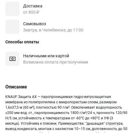
Доставка
от 800 ₽
Самовывоз
Завтра, в Челябинске, до 17:00
Способы оплаты
Наличными или картой
Возможна оплата при получении
Описание
KNAUF Защита АХ — паропроницаемая гидро-ветрозащитная
мембрана из полипропилена с микропористым слоем, размером
1,6х37,5 м (60 м²), плотностью 90 г/м². Обеспечивает водоупорность
≥200 мм вод. ст., паропроницаемость 1800 г/м²/24 ч, прочность 120/90
Н/5 см, устойчивость к температурам от -60°C до +80°C и УФ (3
месяца). Устойчива к плесени. Преимущества: "дышащая" структура,
вывод конденсата, монтаж с нахлестом 10–15 см, долговечность до 50