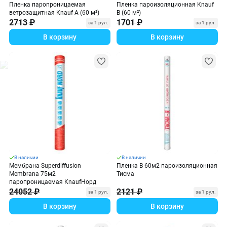
Пленка паропроницаемая
Пленка пароизоляционная Knauf
ветрозащитная Knauf А (60 м²)
В (60 м²)
2713 ₽
1701 ₽
за 1 рул.
за 1 рул.
В корзину
В корзину
В наличии
В наличии
Мембрана Superdiffusion
Пленка В 60м2 пароизоляционная
Membrana 75м2
Тисма
паропроницаемая KnaufНорд
24052 ₽
2121 ₽
за 1 рул.
за 1 рул.
В корзину
В корзину