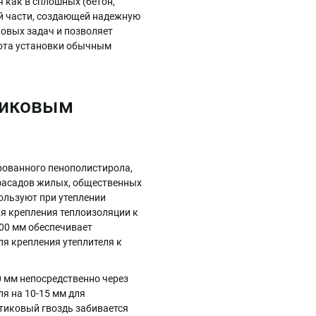
 как в сплошных (бетон,
ой части, создающей надежную
овых задач и позволяет
тота установки обычным
тиковым
рованного пенополистирола,
 фасадов жилых, общественных
ользуют при утеплении
я крепления теплоизоляции к
100 мм обеспечивает
я крепления утеплителя к
0 мм непосредственно через
я на 10-15 мм для
стиковый гвоздь забивается