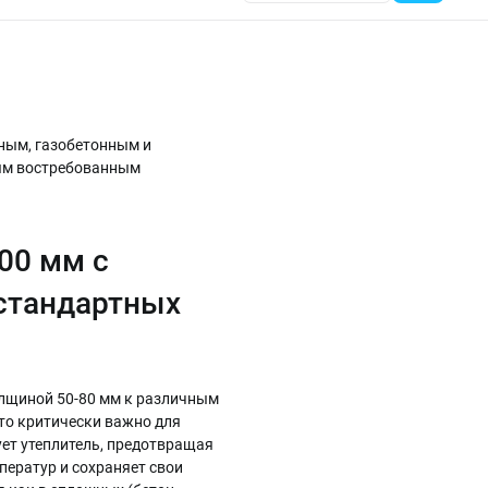
ным, газобетонным и
мым востребованным
00 мм с
стандартных
олщиной 50-80 мм к различным
то критически важно для
ет утеплитель, предотвращая
ператур и сохраняет свои