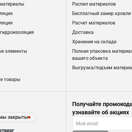
 материалы
Распил материалов
ляция
Бесплатный замер кровли
ляция
Расчет материалов
 гидроизоляция
Доставка
Хранение на складе
ые элементы
Полная упаковка материа
вашего объекта
Выгрузка/подъем материа
е товары
Получайте промокод
узнавайте об акциях
 мы закрыты
етверг