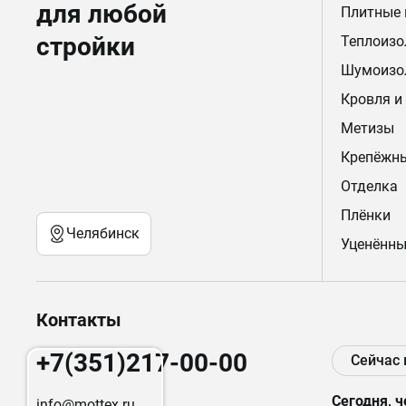
для любой
Плитные
стройки
Теплоизо
Шумоизо
Кровля и
Метизы
Крепёжн
Отделка
Плёнки
Челябинск
Уценённы
Контакты
+7(351)217-00-00
Сейчас
Сегодня, ч
info@mottex.ru