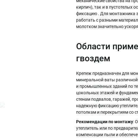
механические свойства на пр
кирпич), так и в пустотелых 
фиксацию . Для монтажника э
работать с разными материал
молотком значительно ускоря
Области приме
гвоздем
Крепеж предназначен для мон
минеральной ваты различной 
и промышленных зданий по те
цокольных этажей и фундамен
стенам подвалов, гаражей, п
надежную фиксацию утеплител
потолкам и перекрытиям со с
Рекомендации по монтажу
: 
утеплитель или по предварит
компенсации пыли и обеспече