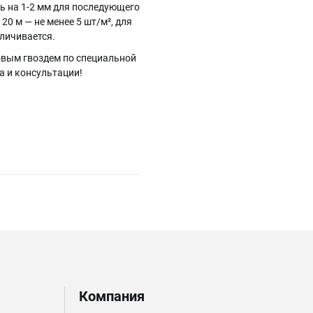
ь на 1-2 мм для последующего
0 м — не менее 5 шт/м², для
еличивается.
овым гвоздем по специальной
а и консультации!
Компания