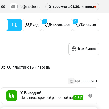
-00
info@mottex.ru
Откроемся в 08:30, пятница
0
0
Вход
Избранное
Корзина
Челябинск
10х100 пластиковый гвоздь
Арт:
00008901
X-Выгодно!
Цена ниже средней рыночной на
0.3 ₽