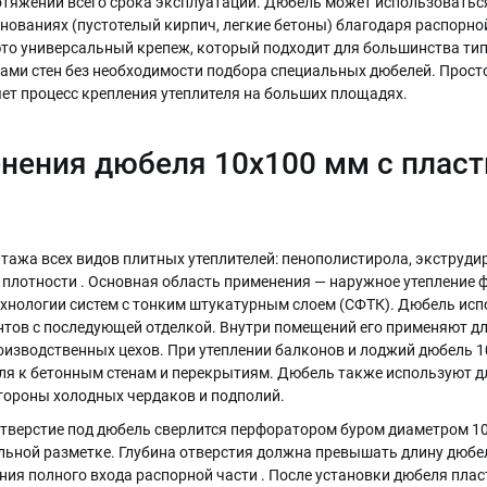
отяжении всего срока эксплуатации. Дюбель может использоваться
основаниях (пустотелый кирпич, легкие бетоны) благодаря распорн
то универсальный крепеж, который подходит для большинства тип
ами стен без необходимости подбора специальных дюбелей. Прос
ет процесс крепления утеплителя на больших площадях.
нения дюбеля 10х100 мм с плас
тажа всех видов плитных утеплителей: пенополистирола, экструди
плотности . Основная область применения — наружное утепление
хнологии систем с тонким штукатурным слоем (СФТК). Дюбель исп
тов с последующей отделкой. Внутри помещений его применяют дл
роизводственных цехов. При утеплении балконов и лоджий дюбель 
я к бетонным стенам и перекрытиям. Дюбель также используют дл
тороны холодных чердаков и подполий.
Отверстие под дюбель сверлится перфоратором буром диаметром 1
ельной разметке. Глубина отверстия должна превышать длину дюбел
ния полного входа распорной части . После установки дюбеля пла