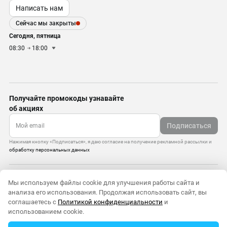
Написать нам
Сейчас мы закрыты
Сегодня, пятница
08:30
18:00
Получайте промокоды узнавайте
об акциях
Подписаться
Нажимая кнопку «Подписаться», я даю согласие на получение рекламной рассылки и
обработку персональных данных
Управление cookie-файлами
Мы используем файлы cookie для улучшения работы сайта и
Политика конфиденциальности
анализа его использования. Продолжая использовать сайт, вы
Старая версия сайта
соглашаетесь с
Политикой конфиденциальности
и
© 2010–2026 — ООО «Моттекс»
использованием cookie.