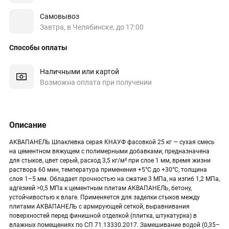
Самовывоз
Завтра, в Челябинске, до 17:00
Способы оплаты
Наличными или картой
Возможна оплата при получении
Описание
АКВАПАНЕЛЬ Шпаклевка серая КНАУФ фасовкой 25 кг — сухая смесь
на цементном вяжущем с полимерными добавками, предназначена
для стыков, цвет серый, расход 3,5 кг/м² при слое 1 мм, время жизни
раствора 60 мин, температура применения +5°C до +30°C, толщина
слоя 1–5 мм. Обладает прочностью на сжатие 3 МПа, на изгиб 1,2 МПа,
адгезией >0,5 МПа к цементным плитам АКВАПАНЕЛЬ, бетону,
устойчивостью к влаге. Применяется для заделки стыков между
плитами АКВАПАНЕЛЬ с армирующей сеткой, выравнивания
поверхностей перед финишной отделкой (плитка, штукатурка) в
влажных помещениях по СП 71.13330.2017. Замешивание водой (0,35–