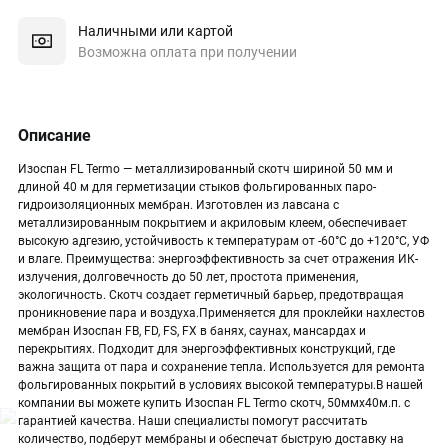
Наличными или картой
Возможна оплата при получении
Описание
Изоспан FL Termo — металлизированный скотч шириной 50 мм и
длиной 40 м для герметизации стыков фольгированных паро-
гидроизоляционных мембран. Изготовлен из лавсана с
металлизированным покрытием и акриловым клеем, обеспечивает
высокую адгезию, устойчивость к температурам от -60°C до +120°C, УФ
и влаге. Преимущества: энергоэффективность за счет отражения ИК-
излучения, долговечность до 50 лет, простота применения,
экологичность. Скотч создает герметичный барьер, предотвращая
проникновение пара и воздуха.Применяется для проклейки нахлестов
мембран Изоспан FB, FD, FS, FX в банях, саунах, мансардах и
перекрытиях. Подходит для энергоэффективных конструкций, где
важна защита от пара и сохранение тепла. Используется для ремонта
фольгированных покрытий в условиях высокой температуры.В нашей
компании вы можете купить Изоспан FL Termo скотч, 50ммх40м.п. с
гарантией качества. Наши специалисты помогут рассчитать
количество, подберут мембраны и обеспечат быструю доставку на