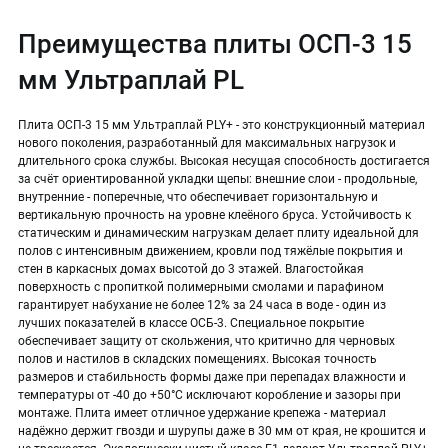
Преимущества плиты ОСП-3 15
мм Ультраплай PL
Плита ОСП-3 15 мм Ультраплай PLY+ - это конструкционный материал
нового поколения, разработанный для максимальных нагрузок и
длительного срока службы. Высокая несущая способность достигается
за счёт ориентированной укладки щепы: внешние слои - продольные,
внутренние - поперечные, что обеспечивает горизонтальную и
вертикальную прочность на уровне клеёного бруса. Устойчивость к
статическим и динамическим нагрузкам делает плиту идеальной для
полов с интенсивным движением, кровли под тяжёлые покрытия и
стен в каркасных домах высотой до 3 этажей. Влагостойкая
поверхность с пропиткой полимерными смолами и парафином
гарантирует набухание не более 12% за 24 часа в воде - один из
лучших показателей в классе ОСБ-3. Специальное покрытие
обеспечивает защиту от скольжения, что критично для черновых
полов и настилов в складских помещениях. Высокая точность
размеров и стабильность формы даже при перепадах влажности и
температуры от -40 до +50°C исключают коробление и зазоры при
монтаже. Плита имеет отличное удержание крепежа - материал
надёжно держит гвозди и шурупы даже в 30 мм от края, не крошится и