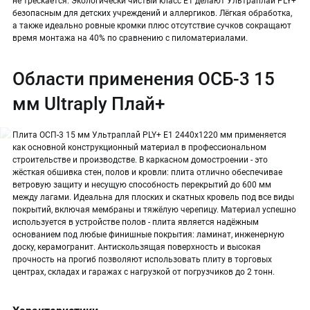
не трескается. Экологически чистый класс E1 делают Ультраплай PLY+
безопасным для детских учреждений и аллергиков. Лёгкая обработка,
а также идеально ровные кромки плюс отсутствие сучков сокращают
время монтажа на 40% по сравнению с пиломатериалами.
Области применения ОСБ-3 15
мм Ultraply Плай+
Плита ОСП-3 15 мм Ультраплай PLY+ E1 2440х1220 мм применяется
как основной конструкционный материал в профессиональном
строительстве и производстве. В каркасном домостроении - это
жёсткая обшивка стен, полов и кровли: плита отлично обеспечивае
ветровую защиту и несущую способность перекрытий до 600 мм
между лагами. Идеальна для плоских и скатных кровель под все виды
покрытий, включая мембраны и тяжёлую черепицу. Материал успешно
используется в устройстве полов - плита является надёжным
основанием под любые финишные покрытия: ламинат, инженерную
доску, керамогранит. Антискользящая поверхность и высокая
прочность на прогиб позволяют использовать плиту в торговых
центрах, складах и гаражах с нагрузкой от погрузчиков до 2 тонн.