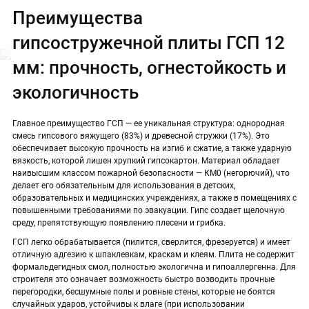
Преимущества
гипсостружечной плиты ГСП 12
мм: прочность, огнестойкость и
экологичность
Главное преимущество ГСП — ее уникальная структура: однородная
смесь гипсового вяжущего (83%) и древесной стружки (17%). Это
обеспечивает высокую прочность на изгиб и сжатие, а также ударную
вязкость, которой лишен хрупкий гипсокартон. Материал обладает
наивысшим классом пожарной безопасности — КМ0 (негорючий), что
делает его обязательным для использования в детских,
образовательных и медицинских учреждениях, а также в помещениях с
повышенными требованиями по эвакуации. Гипс создает щелочную
среду, препятствующую появлению плесени и грибка.
ГСП легко обрабатывается (пилится, сверлится, фрезеруется) и имеет
отличную адгезию к шпаклевкам, краскам и клеям. Плита не содержит
формальдегидных смол, полностью экологична и гипоаллергенна. Для
строителя это означает возможность быстро возводить прочные
перегородки, бесшумные полы и ровные стены, которые не боятся
случайных ударов, устойчивы к влаге (при использовании