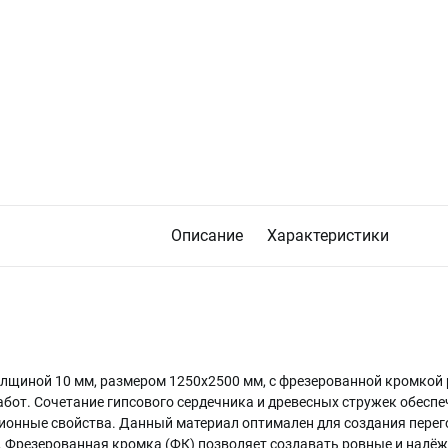
Описание
Характеристики
лщиной 10 мм, размером 1250х2500 мм, с фрезерованной кромкой
абот. Сочетание гипсового сердечника и древесных стружек обесп
ионные свойства. Данный материал оптимален для создания перего
. Фрезерованная кромка (ФК) позволяет создавать ровные и надё