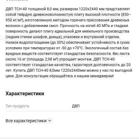
ДВП ТСН-40 толщиной 8,0 мм, размером 1220х2440 мм представляет
собой твёрдую древесноволокнистую плиту высокой плотности (850–
950 кг/м³), изготовленную методом горячего прессования древесных
волокон с добавлением смол. Прочность на изгиб 40 МПа и гладкая
поверхность делают плиту идеальной для мебельного производства
(задние стенки шкафов, днища), упаковки и внутренней отделки.
Низкое водопоглощение (до 30%) обеспечивает устойчивость в сухих
условиях при температурах от -50 до +70°C. Экологичный состав без
вредных веществ соответствует стандартам безопасности. Вес листа
около 16 кг (площадь 2,98 м²) упрощает монтаж. ДВП ТСН-40
соответствует стандартам качества, гарантируя долговечность до 20
лет. Купить ДВП ТСН-40 8,0мм 1220х2440мм можно у нас по выгодной
цене. Для консультации обращайтесь к нашим менеджерам!
Характеристики
Тип продукта
ДВП
Все характеристики