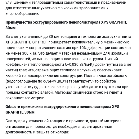
улучшенными теплозащитными характеристиками и предназначен
для ответственных участков с высокими требованиями к
энергосбережению.
Преимущества экструдированного пенополистирола XPS GRAPHITE
30мм
За счет увеличенной до 30 мм толщины и технологии экструзии плита
XPS GRAPHITE GP PROF приобретает исключительную механическую
прочность — сопротивление сжатию при 10% деформации составляет
не менее 300 кПа. Это делает материал незаменимым для изоляции
поверхностей, испытывающих значительные нагрузки. Низкий
коэффициент теплопроводности λ=0,030 Вт/(м·К), достигнутый за счет
частиц графита, отражающих тепловое излучение, обеспечивает
высокий теплосопротивление конструкции. Полная влагостойкость
(водопоглощение по объему ≤0,3%) гарантирует, что свойства
утеплителя не ухудшатся за весь срок службы даже в грунте или при
прямом контакте с влагой. Материал химически стоек, не гниет и
сохраняет геометрию.
Области применения экструдированного пенополистирола XPS
GRAPHITE 30мм
Благодаря увеличенной толщине и прочности, данный материал
оптимален для проектов, где необходима гарантированная
долговечность и защита от холода: