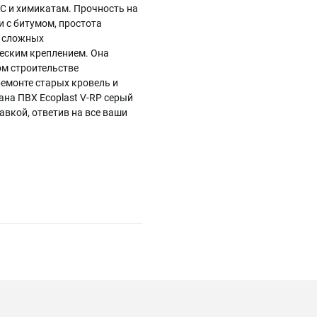
°C и химикатам. Прочность на
и с битумом, простота
я сложных
еским креплением. Она
ом строительстве
емонте старых кровель и
ана ПВХ Ecoplast V-RP серый
авкой, ответив на все ваши