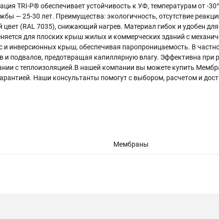
ация TRI-P® обеспечивает устойчивость к УФ, температурам от -30
ужбы — 25-30 лет. Преимущества: экологичность, отсутствие реакци
й цвет (RAL 7035), снижающий нагрев. Материал гибок и удобен дл
яется для плоских крыш жилых и коммерческих зданий с механич
ас и инверсионных крыш, обеспечивая паропроницаемость. В частн
в и подвалов, предотвращая капиллярную влагу. Эффективна при р
тании с теплоизоляцией.В нашей компании вы можете купить Мембр
 гарантией. Наши консультанты помогут с выбором, расчетом и дост
Мембраны