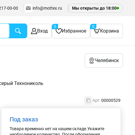
217-00-00
info@mottex.ru
Мы открыты до
18:00
0
0
Вход
Избранное
Корзина
Челябинск
 серый Технониколь
Арт:
00000529
Под заказ
Товара временно нет на нашем складе.Укажите
необходимое количество. После оформления