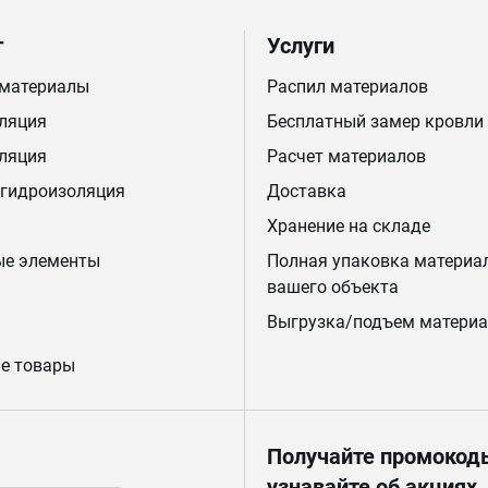
г
Услуги
 материалы
Распил материалов
ляция
Бесплатный замер кровли
ляция
Расчет материалов
 гидроизоляция
Доставка
Хранение на складе
ые элементы
Полная упаковка материа
вашего объекта
Выгрузка/подъем материа
е товары
Получайте промокод
узнавайте об акциях