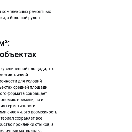
 и комплексных ремонтных
ия, а большой рулон
м²:
 объектах
е увеличенной площади, что
ристик: низкой
рочности для условий
ъектах средней площади,
кого формата сокращает
кономию времени, но и
ния герметичности
ими силами, это возможность
атериал сохраняет все
обство проклейки стыков, а
тделочные материалы.