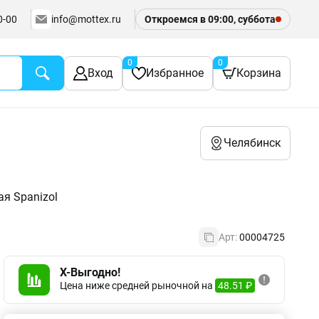
0-00
info@mottex.ru
Откроемся в 09:00, суббота
0
0
Вход
Избранное
Корзина
Челябинск
я Spanizol
Арт:
00004725
X-Выгодно!
Цена ниже средней рыночной на
48.51 ₽