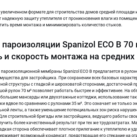
 увеличенном формате для строительства домов средней площади
т надежную защиту утеплителя от проникновения влаги из помещен
тить время монтажа и минимизировать количество стыков.
пароизоляции Spanizol ECO B 70 
 и скорость монтажа на средних
пароизоляционной мембраны Spanizol ECO B предлагается в рулон
мущества для застройщика. При сохранении всех базовых характе
ной структуры с гладкой и шероховатой сторонами, достаточной п
шой рулон 70 м² позволяет работать быстрее и эффективнее. На об
 большие мансарды или двухэтажные коттеджи, использование та
и вдвое по сравнению с рулонами 35 м². Это означает не только э
ьной ленты, а также уменьшение потенциальных зон риска наруше
Для строительной бригады или застройщика, ведущего работы сво
учить более качественный результат при тех же трудозатратах. М
дкая сторона обеспечивает плотное прилегание к утеплителю и уд
ерживает возможный конденсат, предотвращая его стекание на о