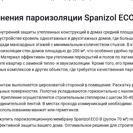
нения пароизоляции Spanizol ECO
нутренней защиты утепленных конструкций в домах средней площ
 устройстве кровель одноэтажных и двухэтажных домов, где больш
щади мансардных этажей с минимальным количеством стыков. В 
оизоляции стен домов площадью до 200 м², что особенно удобно пр
атериал эффективен при утеплении перекрытий и полов по лагам 
е квартир с заменой тепло- и звукоизоляции. Кроме того, его при
ных комплексов и других объектов, где требуется качественная па
нтаж выполняется шероховатой стороной в помещение. Раскатку 
льных поверхностях. Полотна укладываются горизонтально с нахлес
. Крепление осуществляется строительным степлером с шагом 30-40
динительной лентой. В местах прохода коммуникаций необходимо 
спользованием манжет или герметиков.
упить пароизоляционную мембрану Spanizol ECO B (рулон 70 м²) п
ктивной защиты вашего дома. Оптимальное решение для строител