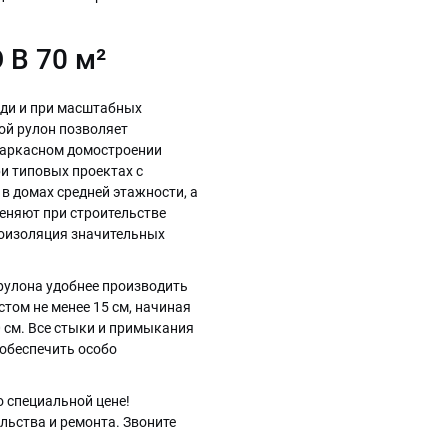
 B 70 м²
ади и при масштабных
ой рулон позволяет
каркасном домостроении
и типовых проектах с
в домах средней этажности, а
меняют при строительстве
роизоляция значительных
рулона удобнее производить
том не менее 15 см, начиная
 см. Все стыки и примыкания
обеспечить особо
о специальной цене!
ьства и ремонта. Звоните