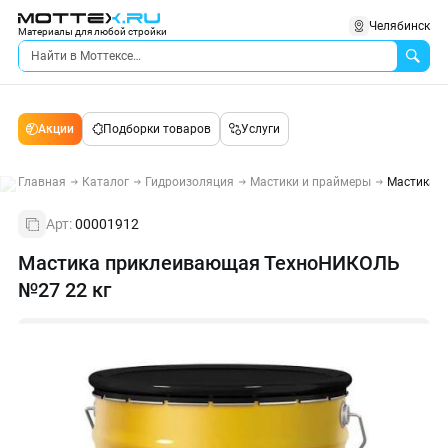
Челябинск
Материалы для любой стройки
Акции
Подборки товаров
Услуги
Главная
Каталог
Гидроизоляция
Мастики и праймеры
Мастика 
Арт:
00001912
Мастика приклеивающая ТехноНИКОЛЬ
№27 22 кг