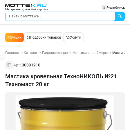
Челябинск
Материалы для любой стройки
Акции
Подборки товаров
Услуги
Главная
Каталог
Гидроизоляция
Мастики и праймеры
Мастика к
Арт:
00001910
Мастика кровельная ТехноНИКОЛЬ №21
Техномаст 20 кг