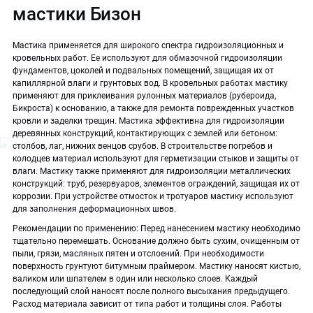
мастики Бизон
Мастика применяется для широкого спектра гидроизоляционных и
кровельных работ. Ее используют для обмазочной гидроизоляции
фундаментов, цоколей и подвальных помещений, защищая их от
капиллярной влаги и грунтовых вод. В кровельных работах мастику
применяют для приклеивания рулонных материалов (рубероида,
Бикроста) к основанию, а также для ремонта поврежденных участков
кровли и заделки трещин. Мастика эффективна для гидроизоляции
деревянных конструкций, контактирующих с землей или бетоном:
столбов, лаг, нижних венцов срубов. В строительстве погребов и
колодцев материал используют для герметизации стыков и защиты от
влаги. Мастику также применяют для гидроизоляции металлических
конструкций: труб, резервуаров, элементов ограждений, защищая их от
коррозии. При устройстве отмосток и тротуаров мастику используют
для заполнения деформационных швов.
Рекомендации по применению: Перед нанесением мастику необходимо
тщательно перемешать. Основание должно быть сухим, очищенным от
пыли, грязи, масляных пятен и отслоений. При необходимости
поверхность грунтуют битумным праймером. Мастику наносят кистью,
валиком или шпателем в один или несколько слоев. Каждый
последующий слой наносят после полного высыхания предыдущего.
Расход материала зависит от типа работ и толщины слоя. Работы