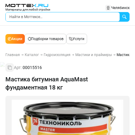
Челябинск
Материалы для любой стройки
Акции
Подборки товаров
Услуги
Главная
Каталог
Гидроизоляция
Мастики и праймеры
Мастика б
Арт:
00015516
Мастика битумная AquaMast
фундаментная 18 кг