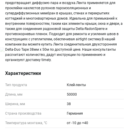
предотвращает диффузию пара и воздуха.Лента применяется для
проклейки нахлестов рулонов пароизоляционных и
супердиффузионных мембран в крышах, стенах и перекрытиях
коттеджей и многоквартирных домов. Идеальна для примыканий к
внутренним поверхностям, таким как элементы крыши, окна и двери, а
также для соединения радоновой защиты Delta-RadonSperre и
противокорневых пленок. Подходит для ремонта и усиления швов в
конструкциях с утеплителем, обеспечивая airtight систему.В нашей
компании вы можете купить Лента соединительная двухсторонняя
Delta-Duo Tape 38мм х 50м по доступной цене. Наши консультанты
рассчитают количество, дадут инструкции по применению и
организуют доставку timely.
Характеристики
Тип продукта
Клей-ленты
Длина, мм
50000
Ширина, мм
38
Страна производства
Германия
Температура монтажа, °С
от -10 до +40