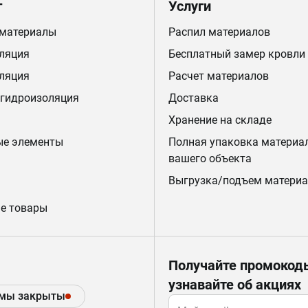
г
Услуги
 материалы
Распил материалов
ляция
Бесплатный замер кровли
ляция
Расчет материалов
 гидроизоляция
Доставка
Хранение на складе
ые элементы
Полная упаковка материа
вашего объекта
Выгрузка/подъем материа
е товары
Получайте промокод
узнавайте об акциях
 мы закрыты