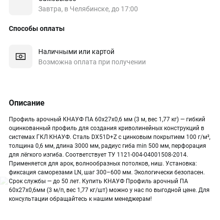
Завтра, в Челябинске, до 17:00
Способы оплаты
Наличными или картой
Возможна оплата при получении
Описание
Профиль арочный КНАУФ ПА 60х27х0,6 мм (3 м, вес 1,77 кг) — гибкий
оцинкованный профиль для создания криволинейных конструкций в
системах ГКЛ КНАУФ. Сталь DX51D+Z с цинковым покрытием 100 г/м²,
толщина 0,6 мм, длина 3000 мм, радиус гиба min 500 мм, перфорация
для лёгкого изгиба. Соответствует ТУ 1121-004-04001508-2014.
Применяется для арок, волнообразных потолков, ниш. Установка:
фиксация саморезами LN, шаг 300–600 мм. Экологически безопасен.
Срок службы — до 50 лет. Купить КНАУФ Профиль арочный ПА
60х27х0,6мм (3 м/п, вес 1,77 кг/шт) можно у нас по выгодной цене. Для
консультации обращайтесь к нашим менеджерам!