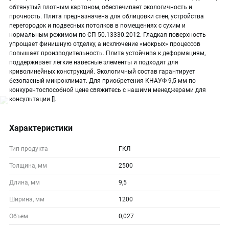
обтянутый плотным картоном, обеспечивает экологичность и
прочность. Плита предназначена для облицовки стен, устройства
перегородок и подвесных потолков в помещениях с сухим и
нормальным режимом по СП 50.13330.2012. Гладкая поверхность
упрощает финишную отделку, а исключение «мокрых» процессов
повышает производительность. Плита устойчива к деформациям,
поддерживает лёгкие навесные элементы и подходит для
криволинейных конструкций. Экологичный состав гарантирует
безопасный микроклимат. Для приобретения КНАУФ 9,5 мм по
конкурентоспособной цене свяжитесь с нашими менеджерами для
консультации [].
Характеристики
Тип продукта
ГКЛ
Толщина, мм
2500
Длина, мм
9,5
Ширина, мм
1200
Объем
0,027