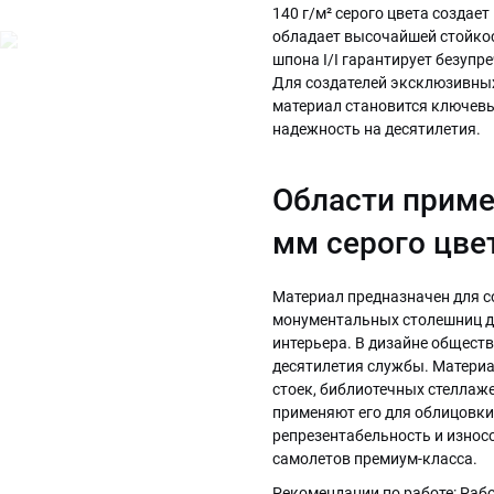
140 г/м² серого цвета создае
обладает высочайшей стойкос
шпона I/I гарантирует безупр
Для создателей эксклюзивных
материал становится ключев
надежность на десятилетия.
Области приме
мм серого цве
Материал предназначен для с
монументальных столешниц дл
интерьера. В дизайне обществ
десятилетия службы. Материа
стоек, библиотечных стеллаже
применяют его для облицовки 
репрезентабельность и износо
самолетов премиум-класса.
Рекомендации по работе: Раб