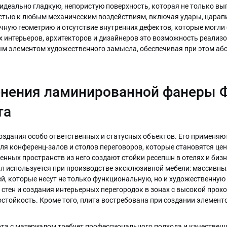
т идеально гладкую, непористую поверхность, которая не только вы
тью к любым механическим воздействиям, включая удары, царапи
ечную геометрию и отсутствие внутренних дефектов, которые могли
 интерьеров, архитекторов и дизайнеров это возможность реализо
ым элементом художественного замысла, обеспечивая при этом а
нения ламинированной фанеры Ф
та
оздания особо ответственных и статусных объектов. Его применяю
я конференц-залов и столов переговоров, которые становятся ц
енных пространств из него создают стойки ресепшн в отелях и биз
л используется при производстве эксклюзивной мебели: массивны
й, которые несут не только функциональную, но и художественную
стен и создания интерьерных перегородок в зонах с высокой прох
стойкость. Кроме того, плита востребована при создании элементо
ота с материалом требует профессионального подхода и качествен