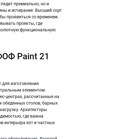
глядит премиально, но и
ны и истирание. Высший сорт
 бы проявиться со временем.
вывать проекты, где
бсолютную функциональную
ОФ Paint 21
т для изготовления
ентральным элементом
нес-центрах, рассчитанные на
х обеденных столов, барных
 нагрузку. Архитекторы
одимостью, где важна
в интерьера яхт и частных
ного оборудования. Раскрой