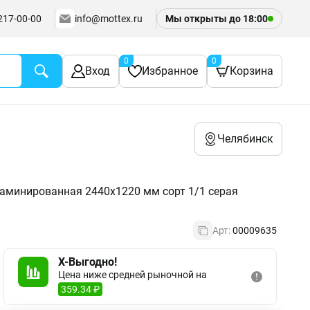
217-00-00
info@mottex.ru
Мы открыты до
18:00
0
0
Вход
Избранное
Корзина
Челябинск
аминированная 2440х1220 мм сорт 1/1 серая
Арт:
00009635
X-Выгодно!
Цена ниже средней рыночной на
359.34 ₽