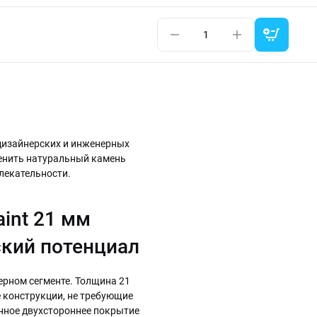
дизайнерских и инженерных
менить натуральный камень
лекательности.
int 21 мм
ский потенциал
ерном сегменте. Толщина 21
 конструкции, не требующие
нное двухстороннее покрытие