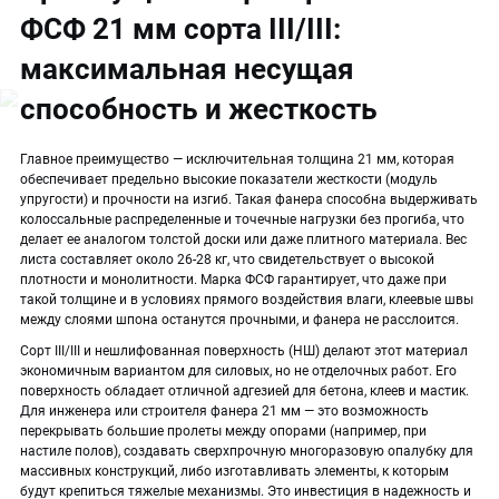
ФСФ 21 мм сорта III/III:
максимальная несущая
способность и жесткость
Главное преимущество — исключительная толщина 21 мм, которая
обеспечивает предельно высокие показатели жесткости (модуль
упругости) и прочности на изгиб. Такая фанера способна выдерживать
колоссальные распределенные и точечные нагрузки без прогиба, что
делает ее аналогом толстой доски или даже плитного материала. Вес
листа составляет около 26-28 кг, что свидетельствует о высокой
плотности и монолитности. Марка ФСФ гарантирует, что даже при
такой толщине и в условиях прямого воздействия влаги, клеевые швы
между слоями шпона останутся прочными, и фанера не расслоится.
Сорт III/III и нешлифованная поверхность (НШ) делают этот материал
экономичным вариантом для силовых, но не отделочных работ. Его
поверхность обладает отличной адгезией для бетона, клеев и мастик.
Для инженера или строителя фанера 21 мм — это возможность
перекрывать большие пролеты между опорами (например, при
настиле полов), создавать сверхпрочную многоразовую опалубку для
массивных конструкций, либо изготавливать элементы, к которым
будут крепиться тяжелые механизмы. Это инвестиция в надежность и