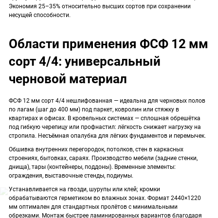
Экономия 25–35% относительно высших сортов при сохранении
несущей способности.
Области применения ФСФ 12 мм
сорт 4/4: универсальный
черновой материал
ФСФ 12 мм сорт 4/4 нешлифованная — идеальна для черновых полов
по лагам (шаг до 400 мм) под паркет, ковролин или стяжку в
квартирах и офисах. В кровельных системах — сплошная обрешётка
под гибкую черепицу или профнастил: лёгкость снижает нагрузку на
стропила. Несъёмная опалубка для лёгких фундаментов и перемычек.
Обшивка внутренних перегородок, потолков, стен в каркасных
строениях, бытовках, сараях. Производство мебели (задние стенки,
днища), тары (контейнеры, поддоны). Временные элементы:
ограждения, выставочные стенды, подиумы.
Устанавливается на гвозди, шурупы или клей; кромки
обрабатываются герметиком во влажных зонах. Формат 2440×1220
мм оптимален для стандартных пролётов с минимальными
обрезками. Монтаж быстрее ламинированных вариантов благодаря