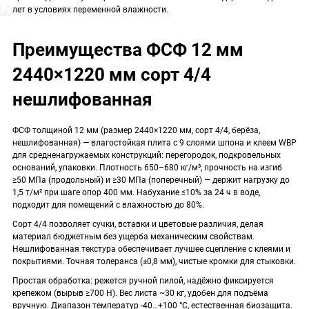
лет в условиях переменной влажности.
Преимущества ФСФ 12 мм
2440×1220 мм сорт 4/4
нешлифованная
ФСФ толщиной 12 мм (размер 2440×1220 мм, сорт 4/4, берёза,
нешлифованная) — влагостойкая плита с 9 слоями шпона и клеем WBP
для средненагружаемых конструкций: перегородок, подкровельных
оснований, упаковки. Плотность 650–680 кг/м³, прочность на изгиб
≥50 МПа (продольный) и ≥30 МПа (поперечный) — держит нагрузку до
1,5 т/м² при шаге опор 400 мм. Набухание ≤10% за 24 ч в воде,
подходит для помещений с влажностью до 80%.
Сорт 4/4 позволяет сучки, вставки и цветовые различия, делая
материал бюджетным без ущерба механическим свойствам.
Нешлифованная текстура обеспечивает лучшее сцепление с клеями и
покрытиями. Точная толеранса (±0,8 мм), чистые кромки для стыковки.
Простая обработка: режется ручной пилой, надёжно фиксируется
крепежом (вырыв ≥700 Н). Вес листа ~30 кг, удобен для подъёма
вручную. Диапазон температур -40…+100 °C, естественная биозащита.