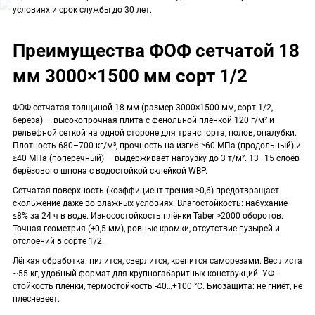
условиях и срок службы до 30 лет.
Преимущества ФОФ сетчатой 18
мм 3000×1500 мм сорт 1/2
ФОФ сетчатая толщиной 18 мм (размер 3000×1500 мм, сорт 1/2,
берёза) — высокопрочная плита с фенольной плёнкой 120 г/м² и
рельефной сеткой на одной стороне для транспорта, полов, опалубки.
Плотность 680–700 кг/м³, прочность на изгиб ≥60 МПа (продольный) и
≥40 МПа (поперечный) — выдерживает нагрузку до 3 т/м². 13–15 слоёв
берёзового шпона с водостойкой склейкой WBP.
Сетчатая поверхность (коэффициент трения >0,6) предотвращает
скольжение даже во влажных условиях. Влагостойкость: набухание
≤8% за 24 ч в воде. Износостойкость плёнки Taber >2000 оборотов.
Точная геометрия (±0,5 мм), ровные кромки, отсутствие пузырей и
отслоений в сорте 1/2.
Лёгкая обработка: пилится, сверлится, крепится саморезами. Вес листа
~55 кг, удобный формат для крупногабаритных конструкций. УФ-
стойкость плёнки, термостойкость -40…+100 °C. Биозащита: не гниёт, не
плесневеет.