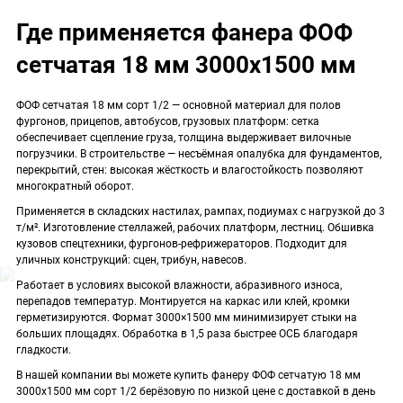
Где применяется фанера ФОФ
сетчатая 18 мм 3000х1500 мм
ФОФ сетчатая 18 мм сорт 1/2 — основной материал для полов
фургонов, прицепов, автобусов, грузовых платформ: сетка
обеспечивает сцепление груза, толщина выдерживает вилочные
погрузчики. В строительстве — несъёмная опалубка для фундаментов,
перекрытий, стен: высокая жёсткость и влагостойкость позволяют
многократный оборот.
Применяется в складских настилах, рампах, подиумах с нагрузкой до 3
т/м². Изготовление стеллажей, рабочих платформ, лестниц. Обшивка
кузовов спецтехники, фургонов-рефрижераторов. Подходит для
уличных конструкций: сцен, трибун, навесов.
Работает в условиях высокой влажности, абразивного износа,
перепадов температур. Монтируется на каркас или клей, кромки
герметизируются. Формат 3000×1500 мм минимизирует стыки на
больших площадях. Обработка в 1,5 раза быстрее ОСБ благодаря
гладкости.
В нашей компании вы можете купить фанеру ФОФ сетчатую 18 мм
3000х1500 мм сорт 1/2 берёзовую по низкой цене с доставкой в день