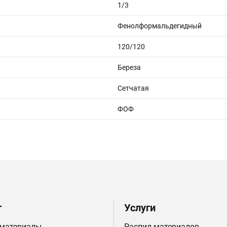
1/3
Фенолформальдегидный
120/120
Береза
Сетчатая
ФОФ
г
Услуги
 материалы
Распил материалов