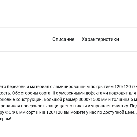
Описание
Характеристики
I – это березовый материал с ламинированным покрытием 120/120 г
ость. Обе стороны сорта III с умеренными дефектами подходят для
ерновые конструкции. Большой размер 3000х1500 мм и толщина 6 м
ированная поверхность защищает от влаги и упрощает очистку. Под
у ФОФ 6 мм сорт III/III 120/120 вы можете у нас по доступной цене
ерам!