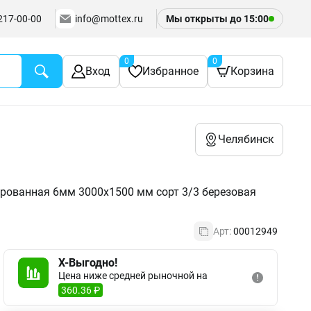
217-00-00
info@mottex.ru
Мы открыты до
15:00
0
0
Вход
Избранное
Корзина
Челябинск
ованная 6мм 3000х1500 мм сорт 3/3 березовая
Арт:
00012949
X-Выгодно!
Цена ниже средней рыночной на
360.36 ₽